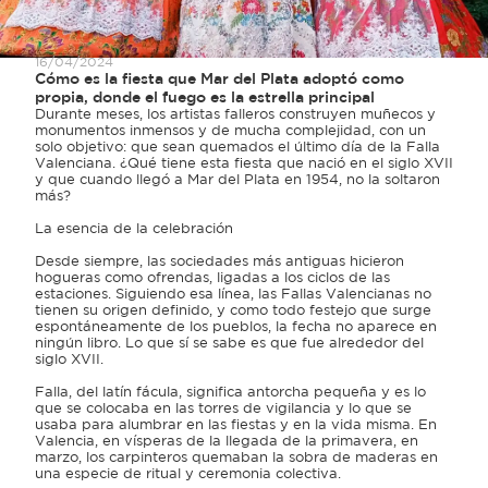
16/04/2024
Cómo es la fiesta que Mar del Plata adoptó como
propia, donde el fuego es la estrella principal
Durante meses, los artistas falleros construyen muñecos y
monumentos inmensos y de mucha complejidad, con un
solo objetivo: que sean quemados el último día de la Falla
Valenciana. ¿Qué tiene esta fiesta que nació en el siglo XVII
y que cuando llegó a Mar del Plata en 1954, no la soltaron
más?
La esencia de la celebración
Desde siempre, las sociedades más antiguas hicieron
hogueras como ofrendas, ligadas a los ciclos de las
estaciones. Siguiendo esa línea, las Fallas Valencianas no
tienen su origen definido, y como todo festejo que surge
espontáneamente de los pueblos, la fecha no aparece en
ningún libro. Lo que sí se sabe es que fue alrededor del
siglo XVII.
Falla, del latín fácula, significa antorcha pequeña y es lo
que se colocaba en las torres de vigilancia y lo que se
usaba para alumbrar en las fiestas y en la vida misma. En
Valencia, en vísperas de la llegada de la primavera, en
marzo, los carpinteros quemaban la sobra de maderas en
una especie de ritual y ceremonia colectiva.