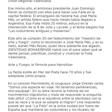
Unión Regional Valenciana.
Ese mismo año, el entonces presidente Juan Domingo
Perón se contactó con ellos para hacer una Falla en la
capital federal. El encargado de hacerla fue José María
Más, un artista fallero que hacía meses había llegado a
Argentina. Esa Falla midió 25 metros, estuvo en la
intersección de la 9 de Julio y Lavalle, y el tema elegido fue
“Las costumbres antiguas y modernas”.
Este año se cumplen 30 del fallecimiento del “maestro de
arte y fuego”, como lo reconocían a José María Más, y es su
nieto, Adrián Más Reyes, quien lleva adelante ese legado.
IDENTIDAD BONAERENSE habló con él para saber qué se
siente pensar, planificar, construir y vivenciar la Falla
Valenciana.
Arte y Fuego, la fórmula para hipnotizar
La fiesta existe en Mar del Plata hace 70 años y fue
adoptada como propia.
En su canción Movimiento, el uruguayo Jorge Drexler canta:
“Somos una especie en viaje. No tenemos pertenencias,
sino equipaje”. En su letra recorre la historia de los
movimientos migratorios y trata de responder la pregunta
más difícil: ¿Cómo es el equilibrio entre la identidad con la
que se nace y la que se adopta al migrar? Una respuesta
puede ser que “La Feliz” es la única ciudad por fuera de
España que mantiene las costumbres y los rituales, tal