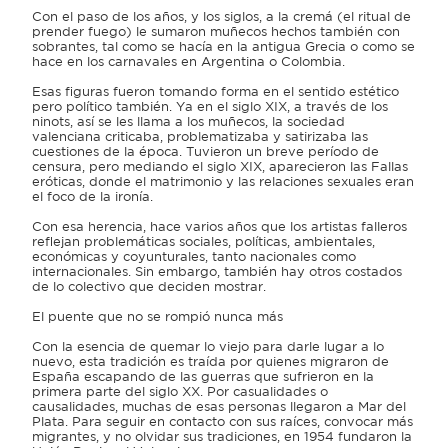
Con el paso de los años, y los siglos, a la cremá (el ritual de
prender fuego) le sumaron muñecos hechos también con
sobrantes, tal como se hacía en la antigua Grecia o como se
hace en los carnavales en Argentina o Colombia.
Esas figuras fueron tomando forma en el sentido estético
pero político también. Ya en el siglo XIX, a través de los
ninots, así se les llama a los muñecos, la sociedad
valenciana criticaba, problematizaba y satirizaba las
cuestiones de la época. Tuvieron un breve período de
censura, pero mediando el siglo XIX, aparecieron las Fallas
eróticas, donde el matrimonio y las relaciones sexuales eran
el foco de la ironía.
Con esa herencia, hace varios años que los artistas falleros
reflejan problemáticas sociales, políticas, ambientales,
económicas y coyunturales, tanto nacionales como
internacionales. Sin embargo, también hay otros costados
de lo colectivo que deciden mostrar.
El puente que no se rompió nunca más
Con la esencia de quemar lo viejo para darle lugar a lo
nuevo, esta tradición es traída por quienes migraron de
España escapando de las guerras que sufrieron en la
primera parte del siglo XX. Por casualidades o
causalidades, muchas de esas personas llegaron a Mar del
Plata. Para seguir en contacto con sus raíces, convocar más
migrantes, y no olvidar sus tradiciones, en 1954 fundaron la