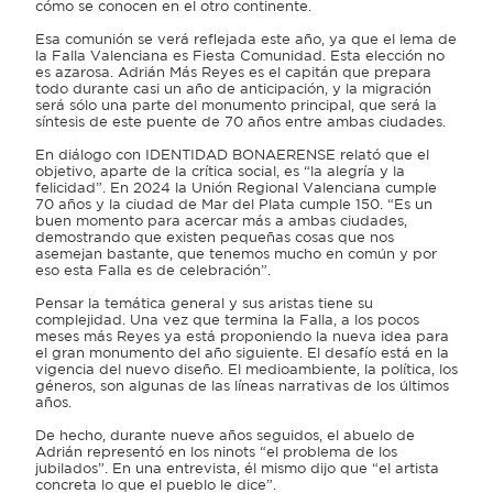
cómo se conocen en el otro continente.
Esa comunión se verá reflejada este año, ya que el lema de
la Falla Valenciana es Fiesta Comunidad. Esta elección no
es azarosa. Adrián Más Reyes es el capitán que prepara
todo durante casi un año de anticipación, y la migración
será sólo una parte del monumento principal, que será la
síntesis de este puente de 70 años entre ambas ciudades.
En diálogo con IDENTIDAD BONAERENSE relató que el
objetivo, aparte de la crítica social, es “la alegría y la
felicidad”. En 2024 la Unión Regional Valenciana cumple
70 años y la ciudad de Mar del Plata cumple 150. “Es un
buen momento para acercar más a ambas ciudades,
demostrando que existen pequeñas cosas que nos
asemejan bastante, que tenemos mucho en común y por
eso esta Falla es de celebración”.
Pensar la temática general y sus aristas tiene su
complejidad. Una vez que termina la Falla, a los pocos
meses más Reyes ya está proponiendo la nueva idea para
el gran monumento del año siguiente. El desafío está en la
vigencia del nuevo diseño. El medioambiente, la política, los
géneros, son algunas de las líneas narrativas de los últimos
años.
De hecho, durante nueve años seguidos, el abuelo de
Adrián representó en los ninots “el problema de los
jubilados”. En una entrevista, él mismo dijo que “el artista
concreta lo que el pueblo le dice”.