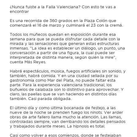
¿Nunca fuiste a la Falla Valenciana? Con esto te vas a
encontrar
Es una recorrida de 360 grados en la Plaza Colón que
comenzará el 16 de marzo y culminará el 23 con la cremá.
Todos los muñecos quedan en exposición durante esa
semana para que se pueda disfrutar cada detalle con la
mirada y las sensaciones que generan estas estructuras
inmensas. “La idea es establecer un diálogo, un punto, una
conversación a partir de una figura, la cual puede ser
interpretada de distinta manera, según quién la mire”,
cuenta Más Reyes.
Habrá espectáculos, música, fuegos artificiales sin sonido, y
también, habrá comida. Y en una ciudad sellada por su
gastronomía como Mar del Plata, no puede faltar esta
parte. Para la experiencia valenciana tradicional, los
buñuelos de calabaza son lo distintivo para aprovechar. Y
claro, las paellas que se van haciendo en distintos días
también. Casi parada obligada.
El último día y como última bocanada de festejo, a las
nueve de la noche se prenden fuego los ninots. Ver arder
obras de arte fallero llama mucho la atención. Las llamas,
controladas siempre, van derribando los detalles pensados
y trabajados durante meses. La hipnosis es total.
Casi como volver a esos comienzos, donde se festejaban