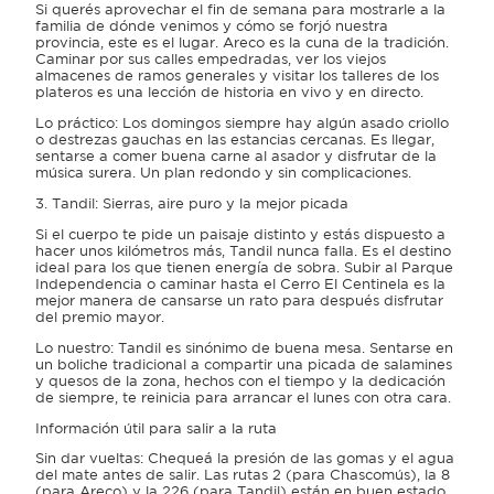
Si querés aprovechar el fin de semana para mostrarle a la
familia de dónde venimos y cómo se forjó nuestra
provincia, este es el lugar. Areco es la cuna de la tradición.
Caminar por sus calles empedradas, ver los viejos
almacenes de ramos generales y visitar los talleres de los
plateros es una lección de historia en vivo y en directo.
Lo práctico: Los domingos siempre hay algún asado criollo
o destrezas gauchas en las estancias cercanas. Es llegar,
sentarse a comer buena carne al asador y disfrutar de la
música surera. Un plan redondo y sin complicaciones.
3. Tandil: Sierras, aire puro y la mejor picada
Si el cuerpo te pide un paisaje distinto y estás dispuesto a
hacer unos kilómetros más, Tandil nunca falla. Es el destino
ideal para los que tienen energía de sobra. Subir al Parque
Independencia o caminar hasta el Cerro El Centinela es la
mejor manera de cansarse un rato para después disfrutar
del premio mayor.
Lo nuestro: Tandil es sinónimo de buena mesa. Sentarse en
un boliche tradicional a compartir una picada de salamines
y quesos de la zona, hechos con el tiempo y la dedicación
de siempre, te reinicia para arrancar el lunes con otra cara.
Información útil para salir a la ruta
Sin dar vueltas: Chequeá la presión de las gomas y el agua
del mate antes de salir. Las rutas 2 (para Chascomús), la 8
(para Areco) y la 226 (para Tandil) están en buen estado,