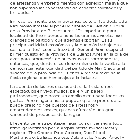
de artesanos y emprendimientos con adhesión masiva que
han superado las expectativas de espacios solicitados y
brindados.”
En reconocimiento a su importancia cultural fue declarada
Patrimonio Inmaterial por el Ministerio de Gestión Cultural
de la Provincia de Buenos Aires. “Es importante para
localidad de Pirán porque tiene las granjas avícolas más
grandes del partido y que además exportan. Es su
principal actividad económica y la que más trabajo da a
sus habitantes”, cuenta Irazábal. General Pirán ocupa el
primer puesto en la Provincia de Buenos Aires en la cría de
aves para producción de huevos. No es sorprendente,
entonces, que, desde el comienzo mismo de la vuelta a la
democracia, esta localidad del partido de Mar Chiquita al
sudeste de la provincia de Buenos Aires sea sede de la
fiesta regional que homenajea a la industria.
La agenda de los tres días que dura la fiesta ofrece
espectáculos en vivo, música, baile y un paseo
gastronómico, que posee un amplio menú para todos los
gustos. Pero ninguna fiesta popular que se precie de tal
puede prescindir de puestos de artesanos y
emprendedores locales, quienes ofrecerán una gran
variedad de productos de la región.
El evento tiene su puntapié inicial con un viernes a todo
ritmo, garantizado por la amplia oferta musical local y
regional: The Groove, Pato Cabrera, Duo Filippi –
Mastrangelo, La Escandalosa, Dale q’sale, Miguel Ángel y