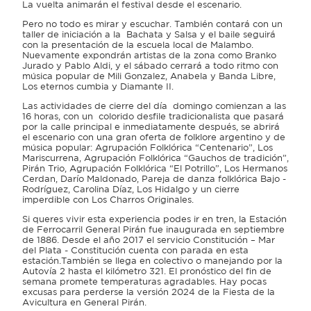
La vuelta animarán el festival desde el escenario.
Pero no todo es mirar y escuchar. También contará con un
taller de iniciación a la Bachata y Salsa y el baile seguirá
con la presentación de la escuela local de Malambo.
Nuevamente expondrán artistas de la zona como Branko
Jurado y Pablo Aldi, y el sábado cerrará a todo ritmo con
música popular de Mili Gonzalez, Anabela y Banda Libre,
Los eternos cumbia y Diamante II.
Las actividades de cierre del día domingo comienzan a las
16 horas, con un colorido desfile tradicionalista que pasará
por la calle principal e inmediatamente después, se abrirá
el escenario con una gran oferta de folklore argentino y de
música popular: Agrupación Folklórica “Centenario”, Los
Mariscurrena, Agrupación Folklórica “Gauchos de tradición”,
Pirán Trio, Agrupación Folklórica “El Potrillo”, Los Hermanos
Cerdan, Darío Maldonado, Pareja de danza folklórica Bajo -
Rodríguez, Carolina Díaz, Los Hidalgo y un cierre
imperdible con Los Charros Originales.
Si queres vivir esta experiencia podes ir en tren, la Estación
de Ferrocarril General Pirán fue inaugurada en septiembre
de 1886. Desde el año 2017 el servicio Constitución – Mar
del Plata - Constitución cuenta con parada en esta
estación.También se llega en colectivo o manejando por la
Autovía 2 hasta el kilómetro 321. El pronóstico del fin de
semana promete temperaturas agradables. Hay pocas
excusas para perderse la versión 2024 de la Fiesta de la
Avicultura en General Pirán.