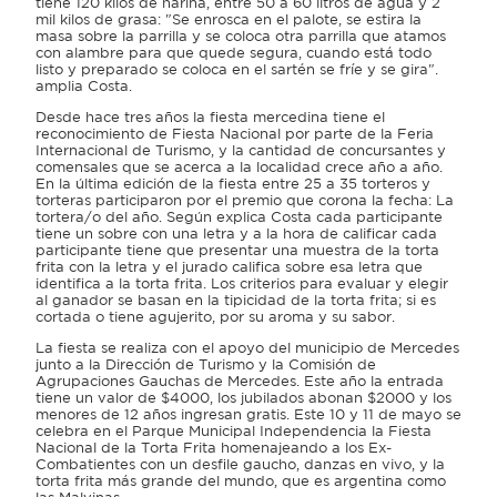
tiene 120 kilos de harina, entre 50 a 60 litros de agua y 2
mil kilos de grasa: "Se enrosca en el palote, se estira la
masa sobre la parrilla y se coloca otra parrilla que atamos
con alambre para que quede segura, cuando está todo
listo y preparado se coloca en el sartén se fríe y se gira".
amplia Costa.
Desde hace tres años la fiesta mercedina tiene el
reconocimiento de Fiesta Nacional por parte de la Feria
Internacional de Turismo, y la cantidad de concursantes y
comensales que se acerca a la localidad crece año a año.
En la última edición de la fiesta entre 25 a 35 torteros y
torteras participaron por el premio que corona la fecha: La
tortera/o del año. Según explica Costa cada participante
tiene un sobre con una letra y a la hora de calificar cada
participante tiene que presentar una muestra de la torta
frita con la letra y el jurado califica sobre esa letra que
identifica a la torta frita. Los criterios para evaluar y elegir
al ganador se basan en la tipicidad de la torta frita; si es
cortada o tiene agujerito, por su aroma y su sabor.
La fiesta se realiza con el apoyo del municipio de Mercedes
junto a la Dirección de Turismo y la Comisión de
Agrupaciones Gauchas de Mercedes. Este año la entrada
tiene un valor de $4000, los jubilados abonan $2000 y los
menores de 12 años ingresan gratis. Este 10 y 11 de mayo se
celebra en el Parque Municipal Independencia la Fiesta
Nacional de la Torta Frita homenajeando a los Ex-
Combatientes con un desfile gaucho, danzas en vivo, y la
torta frita más grande del mundo, que es argentina como