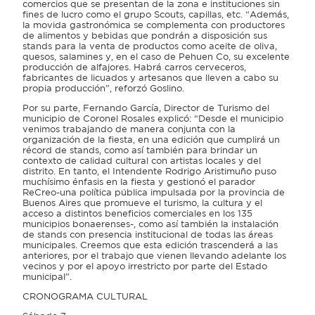
comercios que se presentan de la zona e instituciones sin
fines de lucro como el grupo Scouts, capillas, etc. “Además,
la movida gastronómica se complementa con productores
de alimentos y bebidas que pondrán a disposición sus
stands para la venta de productos como aceite de oliva,
quesos, salamines y, en el caso de Pehuen Co, su excelente
producción de alfajores. Habrá carros cerveceros,
fabricantes de licuados y artesanos que lleven a cabo su
propia producción”, reforzó Goslino.
Por su parte, Fernando García, Director de Turismo del
municipio de Coronel Rosales explicó: “Desde el municipio
venimos trabajando de manera conjunta con la
organización de la fiesta, en una edición que cumplirá un
récord de stands, como así también para brindar un
contexto de calidad cultural con artistas locales y del
distrito. En tanto, el Intendente Rodrigo Aristimuño puso
muchísimo énfasis en la fiesta y gestionó el parador
ReCreo-una política pública impulsada por la provincia de
Buenos Aires que promueve el turismo, la cultura y el
acceso a distintos beneficios comerciales en los 135
municipios bonaerenses-, como así también la instalación
de stands con presencia institucional de todas las áreas
municipales. Creemos que esta edición trascenderá a las
anteriores, por el trabajo que vienen llevando adelante los
vecinos y por el apoyo irrestricto por parte del Estado
municipal”.
CRONOGRAMA CULTURAL